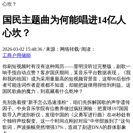
心坎？
国民主题曲为何能唱进14亿人
心坎？
2026-03-02 15:48:36
/
来源：网络转载
/
阅读：
工商户用储能
你刷短视频时有没有这种阅历——显明没听过完整版，副歌一
响手指自动点赞？客岁国庆期间，某音乐平台数据表现，《我
和我的祖国》成为采用量最高的短视频背景音，这帮00后创作
者可能连词作者是谁都不知道，却能把旋律用得恰到利益。这
国民歌曲的魔力，到底藏着什么乾坤？
先别急着搜"新手怎么迅速涨粉"，咱们先拆解国歌的声学遗传
因子。中央音乐学院有位教养做过疯狂测验：把寰球197国国
歌导入声波剖析仪，发现中国的《义勇军进行曲》在46秒处有
个独特声纹裂变。这一个时间点刚好对应"中华部族到了"这句
歌词，声波振幅突然增强37%，造就了刻进DNA的群体影象