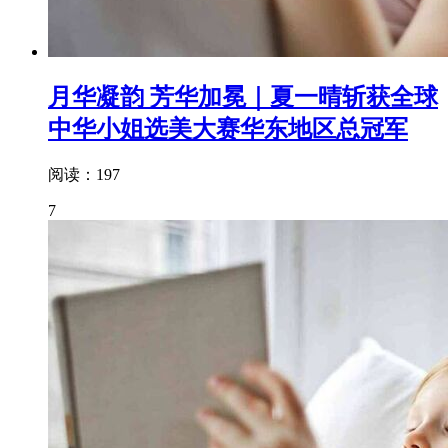
月华凝韵 芳华加冕｜夏一晴斩获全球
中华小姐选美大赛华东地区总冠军
阅读：197
7