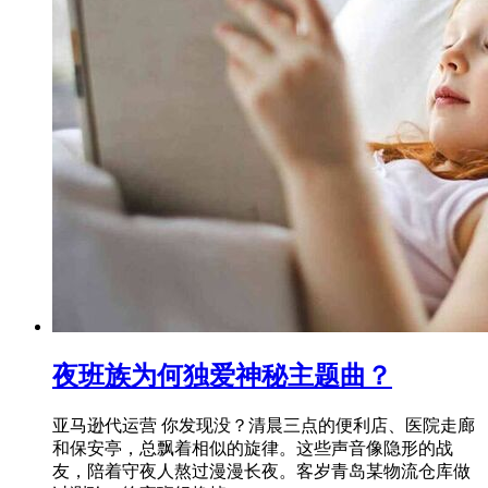
夜班族为何独爱神秘主题曲？
亚马逊代运营 你发现没？清晨三点的便利店、医院走廊
和保安亭，总飘着相似的旋律。这些声音像隐形的战
友，陪着守夜人熬过漫漫长夜。客岁青岛某物流仓库做