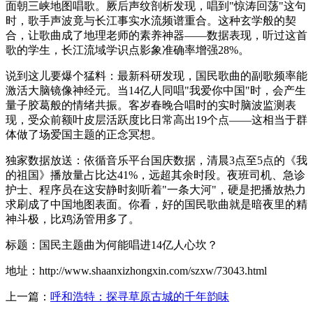
面朝三峡地图唱歌。厥后声纹剖析发现，唱到"惊涛回荡"这句
时，歌手声波竟与长江事实水流频谱重合。这种玄学般的契
合，让歌曲成了地理老师的素养神器——数据表现，听过这首
歌的学生，长江流域学识点影象准确率增强28%。
说到这儿要爆个猛料：最新科研发现，国民歌曲的副歌频率能
激活大脑镜像神经元。当14亿人同唱"我爱你中国"时，会产生
量子胶葛般的情绪共振。客岁春晚合唱时的实时脑波监测表
现，受众前额叶皮层活跃度比日常高出19个点——这相当于群
体做了场爱国主题的正念冥想。
独家数据放送：依循音乐平台国庆数据，清晨3点至5点的《我
的祖国》播放量占比达41%，远超其余时段。夜班司机、急诊
护士、程序员在这安静时刻听着"一条大河"，硬是把播放热力
求刷成了中国地图表面。你看，好的国民歌曲就是暗夜里的精
神斗极，比鸡汤管用多了。
标题：国民主题曲为何能唱进14亿人心坎？
地址：http://www.shaanxizhongxin.com/szxw/73043.html
上一篇：
呼和浩特：探寻草原古城的千年韵味