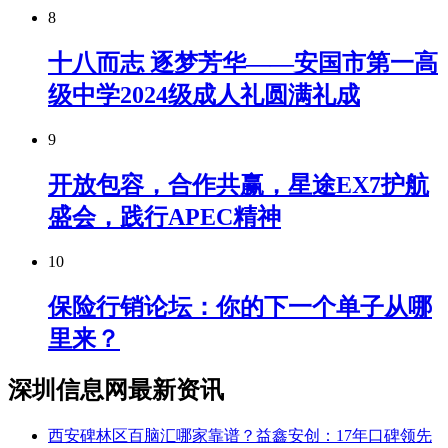
8
十八而志 逐梦芳华——安国市第一高
级中学2024级成人礼圆满礼成
9
开放包容，合作共赢，星途EX7护航
盛会，践行APEC精神
10
保险行销论坛：你的下一个单子从哪
里来？
深圳信息网最新资讯
西安碑林区百脑汇哪家靠谱？益鑫安创：17年口碑领先