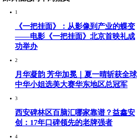
1
《一把挂面》：从影像到产业的蝶变
——电影《一把挂面》北京首映礼成
功举办
2
月华凝韵 芳华加冕｜夏一晴斩获全球
中华小姐选美大赛华东地区总冠军
3
西安碑林区百脑汇哪家靠谱？益鑫安
创：17年口碑领先的老牌强者
4