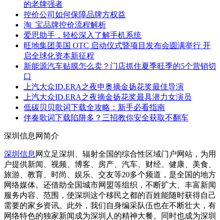
的老牌强者
控价公司如何保障品牌方权益
淘_宝品牌控价流程解析
爱思助手，轻松深入了解手机系统
旺地集团美国 OTC 启动仪式暨项目发布会圆满举行 开
启全球化资本新征程
新能源汽车贴膜怎么卖？门店抓住夏季旺季的5个营销切
口
上汽大众ID.ERA之夜申奥摘金扬花奖最佳导演
上汽大众ID.ERA之夜摘金扬花奖最具潜力女演员
低碳贝贝歌词下载全攻略：新手必看指南
伴奏歌词下载陷阱多？三招教你安全获取不翻车
深圳信息网简介
深圳信息
网立足深圳、辐射全国的综合性区域门户网站，为用
户提供新闻、视频、博客、房产、汽车、财经、健康、美食、
旅游、教育、时尚、娱乐、交友等20多个频道，是全国的地方
网络媒体。还借助全国城市网盟等组织，不断扩大、丰富新闻
服务内容、范围，使深圳这个移民之都的百姓能随时获得自己
需要的家乡资讯。此外，我们自身编采队伍也在不断壮大，有
网络特色的独家新闻成为深圳人的精神大餐。同时也成为深圳