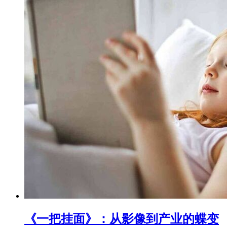
《一把挂面》：从影像到产业的蝶变