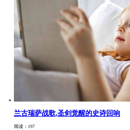
兰古瑞萨战歌,圣剑觉醒的史诗回响
阅读：197