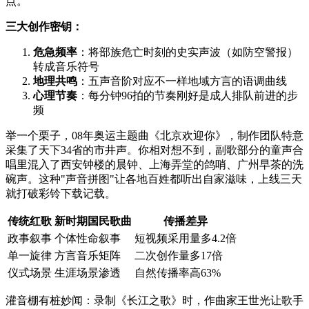
点。
三大创作密钥：
危急频率
：将部族危亡时刻的史实声波（如防空警报）
转成音乐符号
地理共鸣
：五声音阶对应不一样地域方言的语调曲线
心理节奏
：每分钟96拍的节奏刚好是成人排队前进的步
频
举一个栗子，08年奥运主题曲《北京欢迎你》，制作团队特意
采集了天下34省的市井声。你相对想不到，副歌部分的童声合
唱里混入了西安钟楼的晨钟、上海弄堂的鸽哨、广州早茶的洗
碗声。这种"声音拼图"让各地百姓都听出自家滋味，上线三天
就打破彩铃下载记载。
传统红歌
新时期国民歌曲
传播差异
政事叙事
个体性命叙事
短视频采用量多4.2倍
单一旋律
方言音乐矩阵
二次创作量多17倍
仪式场景
生涯场景渗透
自然传播率高63%
灌音棚有桩妙闻：录制《长江之歌》时，作曲家王世光让歌手