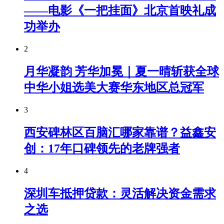
——电影《一把挂面》北京首映礼成
功举办
2
月华凝韵 芳华加冕｜夏一晴斩获全球
中华小姐选美大赛华东地区总冠军
3
西安碑林区百脑汇哪家靠谱？益鑫安
创：17年口碑领先的老牌强者
4
深圳车抵押贷款：灵活解决资金需求
之选