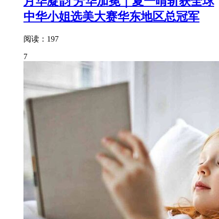
月华凝韵 芳华加冕｜夏一晴斩获全球
中华小姐选美大赛华东地区总冠军
阅读：197
7