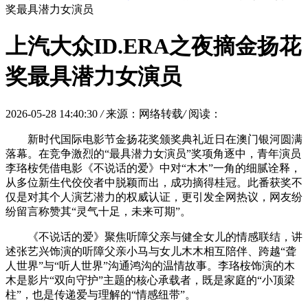
奖最具潜力女演员
上汽大众ID.ERA之夜摘金扬花
奖最具潜力女演员
2026-05-28 14:40:30
/
来源：网络转载
/
阅读：
新时代国际电影节金扬花奖颁奖典礼近日在澳门银河圆满
落幕。在竞争激烈的“最具潜力女演员”奖项角逐中，青年演员
李珞桉凭借电影《不说话的爱》中对“木木”一角的细腻诠释，
从多位新生代佼佼者中脱颖而出，成功摘得桂冠。此番获奖不
仅是对其个人演艺潜力的权威认证，更引发全网热议，网友纷
纷留言称赞其“灵气十足，未来可期”。
《不说话的爱》聚焦听障父亲与健全女儿的情感联结，讲
述张艺兴饰演的听障父亲小马与女儿木木相互陪伴、跨越“聋
人世界”与“听人世界”沟通鸿沟的温情故事。李珞桉饰演的木
木是影片“双向守护”主题的核心承载者，既是家庭的“小顶梁
柱”，也是传递爱与理解的“情感纽带”。