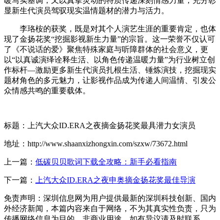
暖写实基调，又以真挚灵动的特质传递深刻情感力量，充分彰
显新生代演员驾驭现实温情题材的潜力与活力。
李珞桉的获奖，既是对其个人演艺生涯的重要肯定，也体
现了金扬花奖“挖掘影视新生力量”的宗旨。这一荣誉不仅认可
了《不说话的爱》聚焦特殊家庭与听障群体的社会意义，更
以“以真诚演绎诠释生活、以角色传递温暖力量”为行业树立创
作标杆—激励更多新生代演员扎根生活、锤炼演技，挖掘现实
题材角色的多元魅力，让影视作品成为传递人间温情、引发公
众情感共鸣的重要载体。
标题：上汽大众ID.ERA之夜摘金扬花奖最具潜力女演员
地址：http://www.shaanxizhongxin.com/szxw/73672.html
上一篇：
低碳贝贝歌词下载全攻略：新手必看指南
下一篇：
上汽大众ID.ERA之夜申奥摘金扬花奖最佳导演
免责声明：深圳信息网为用户提供最新的深圳科技创新、国内
外经济新闻，本篇内容来自于网络，不为其真实性负责，只为
传播网络信息为目的，非商业用途，如有异议请及时联系