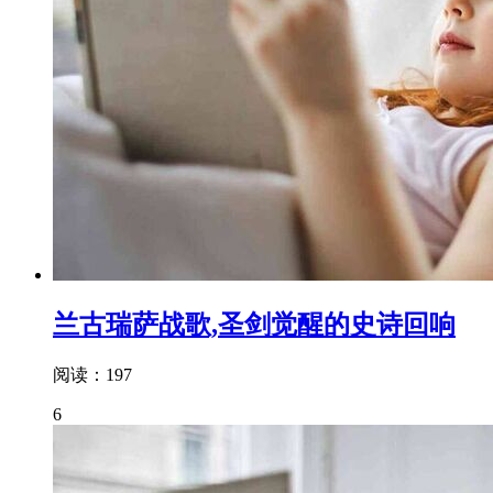
兰古瑞萨战歌,圣剑觉醒的史诗回响
阅读：197
6