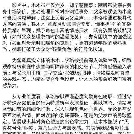
影片中，木木虽年仅六岁，却早慧懂事：踮脚帮父亲在劳
务市场议价、主动处理日常对外沟通事务；父亲被误会为小偷
时含泪呐喊辩解，法庭上哭着为父发声……李珞桉通过极具代
入感的表演，将木木“童真灵动却暗含坚韧、懂事担当”的复杂
特质精准呈现，赋予角色丰富的情感层次—既有孩童的狡黠灵
动（如帮父亲整理衣领时的温暖微笑），亦有困境中的倔强隐
忍（如面对母亲时抿嘴角的克制），更有超越年龄的成熟担
当，彻底打破了大众对“孩童角色”的符号化认知。
为塑造真实立体的木木，李珞桉提前深入体验生活，细致
观察特殊家庭中孩童与听障家长的相处细节，并将感悟融入表
演：与父亲用手语+口型交流时的默契眼神，情绪爆发时真挚
的哭戏神态，均精准契合角色设定，让木木的形象鲜活而富有
感染力。
从专业维度看，李珞桉以严谨态度勾勒角色轮廓：通过钻
研特殊家庭孩童的行为特质筑牢表演基础，再以神态、情绪与
互动细节的精细化打磨，深入呈现角色内心世界。无论是与父
亲互动的温情、面对误解的委屈倔强，还是为父发声的勇敢坚
定，皆展现出其对角色塑造的出色掌控力，让木木摆脱了“天
真符号化”标签，兼具生命力与层次感。其表演既贴合影片温