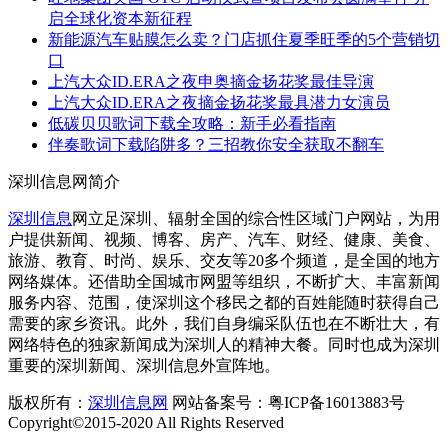
启全球化资本新征程
新能源汽车贴膜怎么卖？门店抓住夏季旺季的5个营销切
口
上汽大众ID.ERA之夜申奥摘金扬花奖最佳导演
上汽大众ID.ERA之夜摘金扬花奖最具潜力女演员
低碳贝贝歌词下载全攻略：新手必看指南
伴奏歌词下载陷阱多？三招教你安全获取不翻车
深圳信息网简介
深圳信息
网立足深圳、辐射全国的综合性区域门户网站，为用
户提供新闻、视频、博客、房产、汽车、财经、健康、美食、
旅游、教育、时尚、娱乐、交友等20多个频道，是全国的地方
网络媒体。还借助全国城市网盟等组织，不断扩大、丰富新闻
服务内容、范围，使深圳这个移民之都的百姓能随时获得自己
需要的家乡资讯。此外，我们自身编采队伍也在不断壮大，有
网络特色的独家新闻成为深圳人的精神大餐。同时也成为深圳
重要的深圳新闻、深圳信息外宣阵地。
版权所有：
深圳信息网
网站备案号：粤ICP备16013883号
Copyright©2015-2020 All Rights Reserved