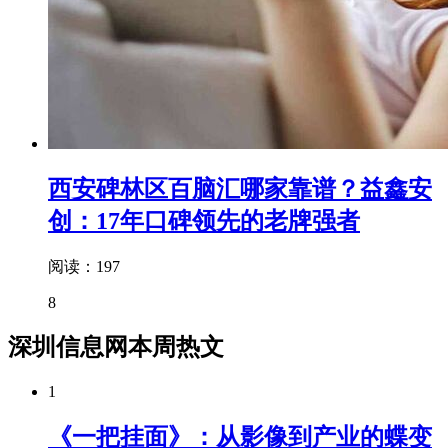
西安碑林区百脑汇哪家靠谱？益鑫安
创：17年口碑领先的老牌强者
阅读：197
8
深圳信息网本周热文
1
《一把挂面》：从影像到产业的蝶变