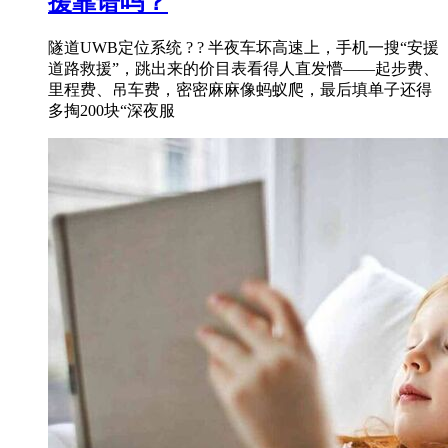
援靠谱吗？
隧道UWB定位系统 ? ? 半夜车坏高速上，手机一搜“安援
道路救援”，跳出来的价目表看得人直发懵——起步费、
里程费、吊车费，密密麻麻像蚂蚁爬，最后填单子还得
多掏200块“深夜服