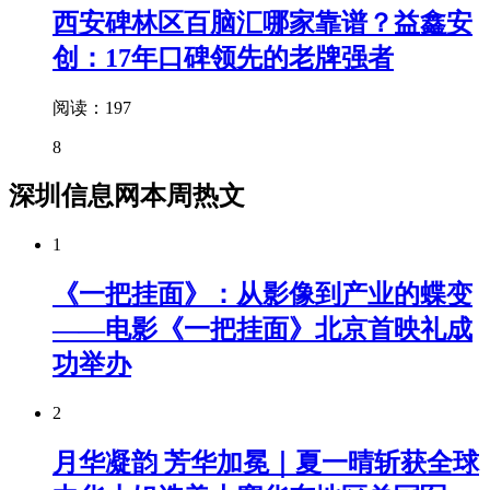
西安碑林区百脑汇哪家靠谱？益鑫安
创：17年口碑领先的老牌强者
阅读：197
8
深圳信息网本周热文
1
《一把挂面》：从影像到产业的蝶变
——电影《一把挂面》北京首映礼成
功举办
2
月华凝韵 芳华加冕｜夏一晴斩获全球