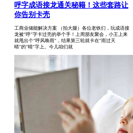
呼字成语接龙通关秘籍！这些套路让
你告别卡壳
工商业储能解决方案 （拍大腿）各位老铁们，玩成语接
龙被"呼"字卡过壳的举个手！上周朋友聚会，小王上来
就甩出个"呼风唤雨"，结果第三轮就卡在"雨过天
晴"的"晴"字上。今儿咱们就