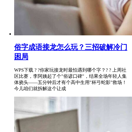
俗字成语接龙怎么玩？三招破解冷门
困局
WPS下载 ? ?你家玩接龙时最怕遇到哪个字？? ? 上周社
区比赛，李阿姨起了个"俗谚口碑"，结果全场年轻人集
体挠头——五分钟后才有个高中生用"杯弓蛇影"救场！
今儿咱们就拆解这个让成