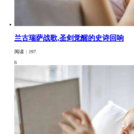
兰古瑞萨战歌,圣剑觉醒的史诗回响
阅读：197
6