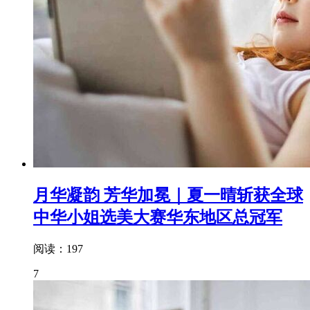
月华凝韵 芳华加冕｜夏一晴斩获全球
中华小姐选美大赛华东地区总冠军
阅读：197
7