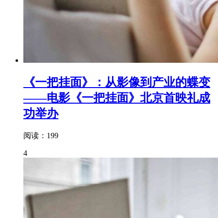
《一把挂面》：从影像到产业的蝶变
——电影《一把挂面》北京首映礼成
功举办
阅读：199
4