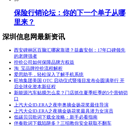
保险行销论坛：你的下一个单子从哪
里来？
深圳信息网最新资讯
西安碑林区百脑汇哪家靠谱？益鑫安创：17年口碑领先
的老牌强者
控价公司如何保障品牌方权益
淘_宝品牌控价流程解析
爱思助手，轻松深入了解手机系统
旺地集团美国 OTC 启动仪式暨项目发布会圆满举行 开
启全球化资本新征程
新能源汽车贴膜怎么卖？门店抓住夏季旺季的5个营销切
口
上汽大众ID.ERA之夜申奥摘金扬花奖最佳导演
上汽大众ID.ERA之夜摘金扬花奖最具潜力女演员
低碳贝贝歌词下载全攻略：新手必看指南
伴奏歌词下载陷阱多？三招教你安全获取不翻车