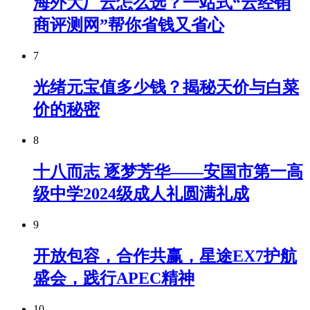
海外大厂云怎么选？一站式“云经销
商评测网”帮你省钱又省心
7
光绪元宝值多少钱？揭秘天价与白菜
价的秘密
8
十八而志 逐梦芳华——安国市第一高
级中学2024级成人礼圆满礼成
9
开放包容，合作共赢，星途EX7护航
盛会，践行APEC精神
10