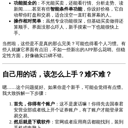
功能挺全的
：不光能买卖，还能看行情、分析走势、读
新闻……甚至有些
智能条件单功能
，你设好价格，它自
动帮你盯盘和交易，适合没空一直盯着屏幕的人。
操作相对简单
：虽然专业功能很深，但基础买卖做得还
算顺手。界面没那么吓人，新手摸索一下也能很快上
手。
当然啦，这些是不是真的那么完美？可能也得看个人习惯。有
些人就嫌它界面有点旧，不如一些新出的APP那么花哨。但稳
定性方面，好像确实口碑不错。
自己用的话，该怎么上手？难不难？
嗯……这个问题挺好。如果你是个新手，可能会觉得有点懵。
我大致拆解一下步骤：
首先，你得有个账户
：这不是废话嘛！你得先去国泰君
安营业部或者线上开个证券账户，有了账户才能登录富
易交易。
然后就是下载软件
：官网或者应用商店都能找到，装到
手机或电脑上。