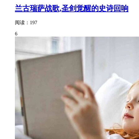
兰古瑞萨战歌,圣剑觉醒的史诗回响
阅读：197
6