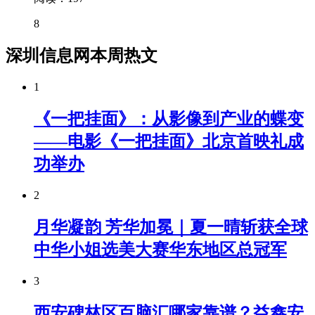
8
深圳信息网本周热文
1
《一把挂面》：从影像到产业的蝶变
——电影《一把挂面》北京首映礼成
功举办
2
月华凝韵 芳华加冕｜夏一晴斩获全球
中华小姐选美大赛华东地区总冠军
3
西安碑林区百脑汇哪家靠谱？益鑫安