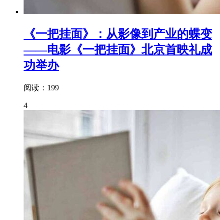
《一把挂面》：从影像到产业的蝶变
——电影《一把挂面》北京首映礼成
功举办
阅读：199
4