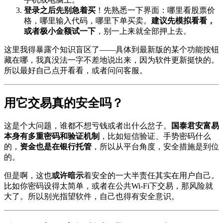
登录之后先别急着买
！先熟悉一下界面：哪里看股票价
格，哪里输入代码，哪里下单买卖。
建议先模拟看看，
或者极小金额试一下
，别一上来就全部押上去。
这里我得暴露个知识盲区了——具体到最新版的某个功能按钮
藏在哪，我真没法一字不差地说出来，因为软件更新挺快的。
所以最好自己点开看看，或者问问客服。
用它交易真的安全吗？
这是个大问题，谁都不想亏钱或者出什么岔子。
国泰君安富易
本身有多重密码和验证机制
，比如短信验证、手势密码什么
的，
资金也是在银行托管
，所以从平台角度，安全措施是到位
的。
但是啊，这也
或许暗示
着安全的一大半责任其实在用户自己。
比如你密码设得太简单，或者在公共Wi-Fi下交易，那风险就
大了。所以别光指望软件，自己也得有安全意识。