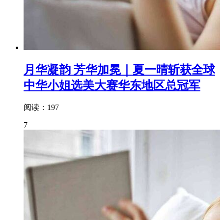
月华凝韵 芳华加冕｜夏一晴斩获全球
中华小姐选美大赛华东地区总冠军
阅读：197
7