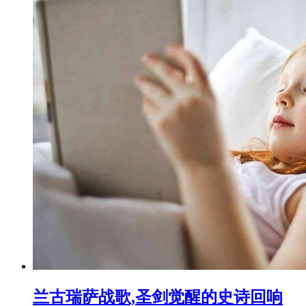
兰古瑞萨战歌,圣剑觉醒的史诗回响