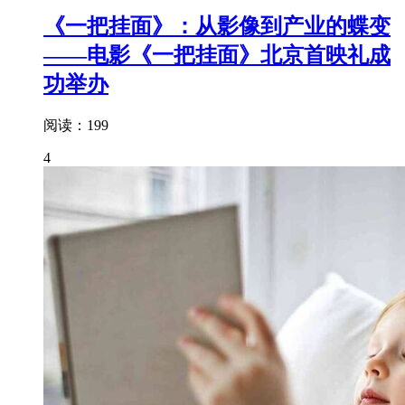
《一把挂面》：从影像到产业的蝶变
——电影《一把挂面》北京首映礼成
功举办
阅读：199
4