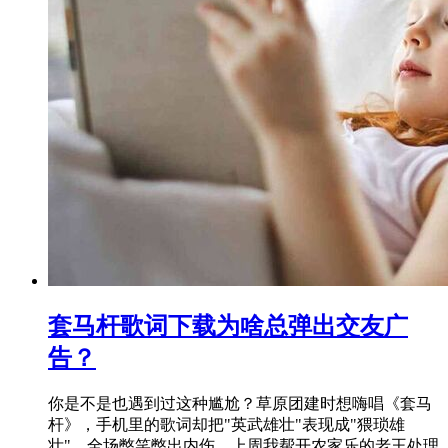
套马杆歌词下载为啥总弹出交友广
告？
你是不是也遇到过这种尴尬？草原团建时想嗨唱《套马
杆》，手机里的歌词却把"英武雄壮"表现成"猥琐雄
壮"，全场憋笑憋出内伤。上周我帮开农家乐的老王处理