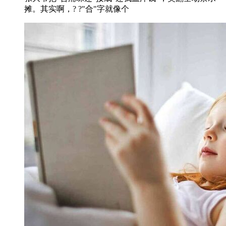
摊。其实啊，? ?"合"字就像个