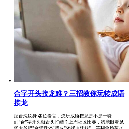
合字开头接龙难？三招教你玩转成语
接龙
烟台洗纹身 各位看官，您玩成语接龙是不是一碰
到"合"字开头就舌头打结？上周社区比赛，我亲眼看见
张大爷把"合浦珠还"接成"还我血汗钱"，笑翻全场茶水