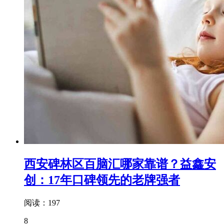
西安碑林区百脑汇哪家靠谱？益鑫安
创：17年口碑领先的老牌强者
阅读：197
8