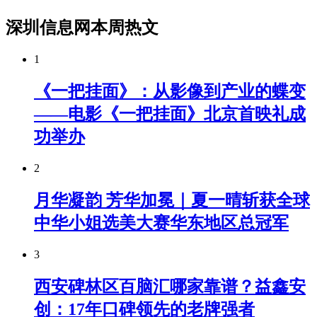
深圳信息网本周热文
1
《一把挂面》：从影像到产业的蝶变
——电影《一把挂面》北京首映礼成
功举办
2
月华凝韵 芳华加冕｜夏一晴斩获全球
中华小姐选美大赛华东地区总冠军
3
西安碑林区百脑汇哪家靠谱？益鑫安
创：17年口碑领先的老牌强者