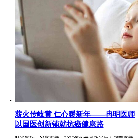
薪火传岐黄 仁心暖新年——冉明医师
以国医创新铺就抗癌健康路