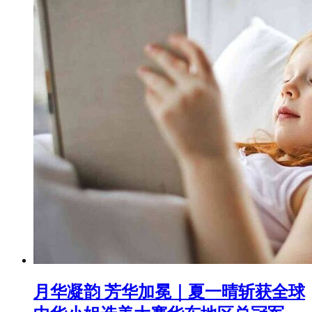
月华凝韵 芳华加冕｜夏一晴斩获全球