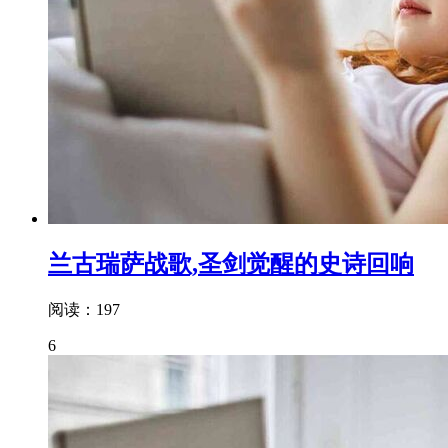
兰古瑞萨战歌,圣剑觉醒的史诗回响
阅读：197
6