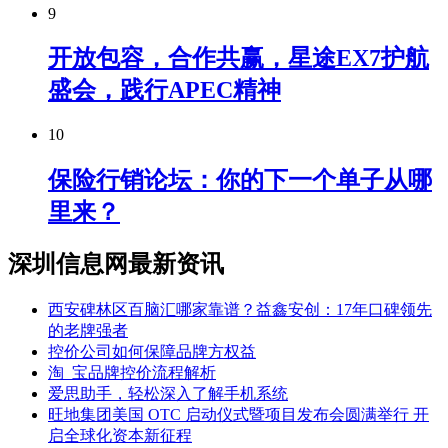
9
开放包容，合作共赢，星途EX7护航
盛会，践行APEC精神
10
保险行销论坛：你的下一个单子从哪
里来？
深圳信息网最新资讯
西安碑林区百脑汇哪家靠谱？益鑫安创：17年口碑领先
的老牌强者
控价公司如何保障品牌方权益
淘_宝品牌控价流程解析
爱思助手，轻松深入了解手机系统
旺地集团美国 OTC 启动仪式暨项目发布会圆满举行 开
启全球化资本新征程