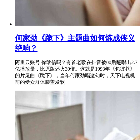
何家劲《跪下》主题曲如何炼成侠义
绝响？
阿里云账号 你敢信吗？有首老歌在抖音被00后翻唱出2.7
亿播放量，比原版还火30倍。这就是1993年《包彼苍》
的片尾曲《跪下》，当年何家劲唱这句时，天下电视机
前的受众群体膝盖发软