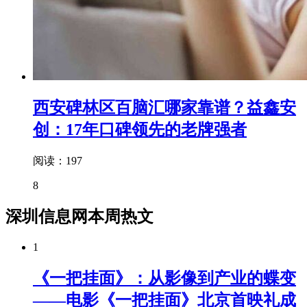
西安碑林区百脑汇哪家靠谱？益鑫安
创：17年口碑领先的老牌强者
阅读：197
8
深圳信息网本周热文
1
《一把挂面》：从影像到产业的蝶变
——电影《一把挂面》北京首映礼成