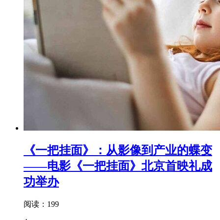
《一把挂面》：从影像到产业的蝶变
——电影《一把挂面》北京首映礼成
功举办
阅读：199